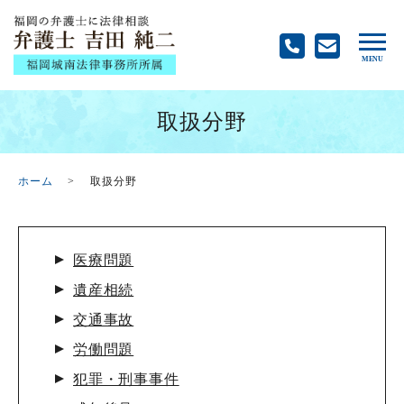
取扱分野
ホーム
取扱分野
医療問題
遺産相続
交通事故
労働問題
犯罪・刑事事件